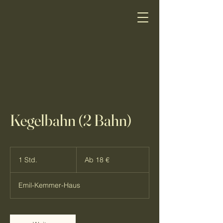
Kegelbahn (2 Bahn)
Ab
18
1 Std.
1
Ab 18 €
Euro
S
t
Emil-Kemmer-Haus
d