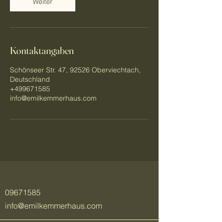
Weiter
Kontaktangaben
Schönseer Str. 47, 92526 Oberviechtach,
Deutschland
+499671585
info@emilkemmerhaus.com
09671585
info@emilkemmerhaus.com