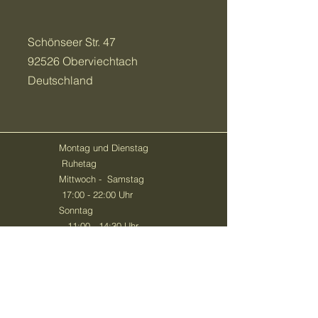
Schönseer Str. 47
92526 Oberviechtach
Deutschland
Montag und Dienstag
Ruhetag
Mittwoch - Samstag
17:00 - 22:00 Uhr
Sonntag
11:00 - 14:30 Uhr
(geschlossene
Veranstaltungen jederzeit
nach Absprache möglich)