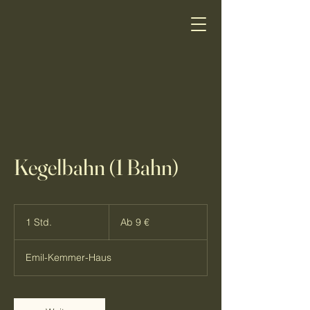
Kegelbahn (1 Bahn)
Ab
9
1 Std.
1
Ab 9 €
Euro
S
t
Emil-Kemmer-Haus
d