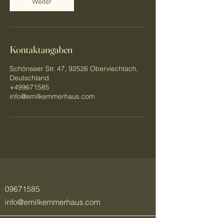
Weiter
Kontaktangaben
Schönseer Str. 47, 92526 Oberviechtach,
Deutschland
+499671585
info@emilkemmerhaus.com
09671585
info@emilkemmerhaus.com