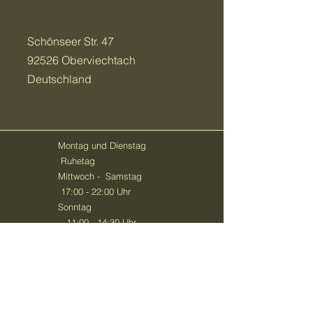
Schönseer Str. 47
92526 Oberviechtach
Deutschland
Montag und Dienstag
Ruhetag
Mittwoch - Samstag
17:00 - 22:00 Uhr
Sonntag
11:00 - 14:30 Uhr
(geschlossene
Veranstaltungen jederzeit
nach Absprache möglich)