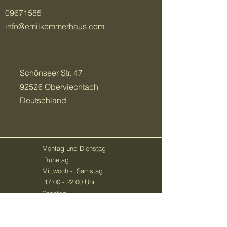
09671585
info@emilkemmerhaus.com
Schönseer Str. 47
92526 Oberviechtach
Deutschland
Montag und Dienstag
Ruhetag
Mittwoch - Samstag
17:00 - 22:00 Uhr
Sonntag
11:00 - 14:30 Uhr
(geschlossene